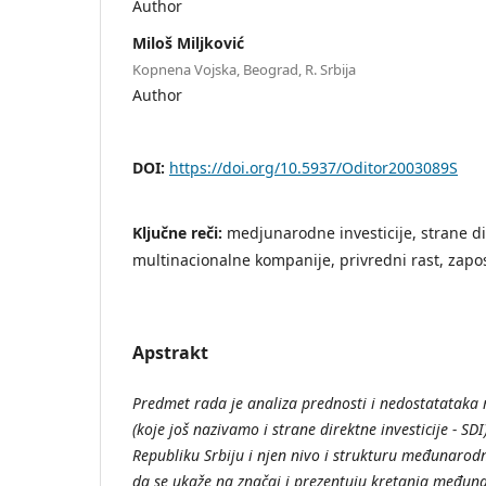
Author
Miloš Miljković
Kopnena Vojska, Beograd, R. Srbija
Author
DOI:
https://doi.org/10.5937/Oditor2003089S
Ključne reči:
medjunarodne investicije, strane dir
multinacionalne kompanije, privredni rast, zapos
Apstrakt
Predmet rada je analiza prednosti i nedostatataka
(koje još nazivamo i strane direktne investicije - S
Republiku Srbiju i njen nivo i strukturu međunarodnih
da se ukaže na značaj i prezentuju kretanja međunar