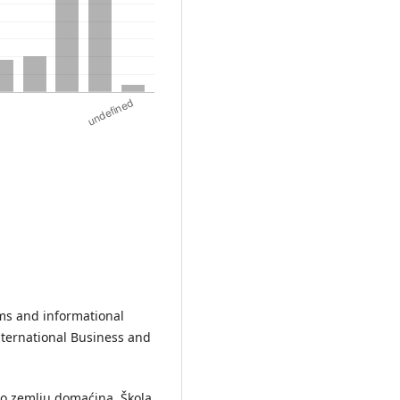
rms and informational
nternational Business and
 po zemlju domaćina, Škola