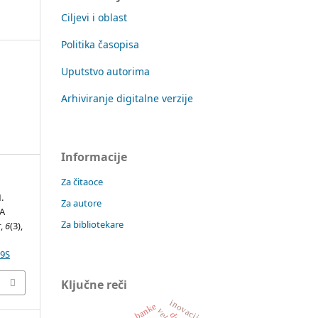
Ciljevi i oblast
Politika časopisa
Uputstvo autorima
Arhiviranje digitalne verzije
Informacije
Za čitaoce
.
Za autore
A
Za bibliotekare
r
,
6
(3),
89S
Ključne reči
inovacije
banke