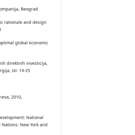
h kompanija, Beograd
ic rationale and design
1
 optimal global economic
h direktnih investicija,
ija, str. 14-25
neva, 2010,
Development: National
d Nations: New York and