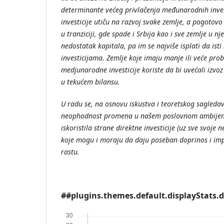
determinante većeg privlačenja međunarodnih inve
investicije utiču na razvoj svake zemlje, a pogotovo
u tranziciji, gde spade i Srbija kao i sve zemlje u 
nedostatak kapitala, pa im se najviše isplati da 
investicijama. Zemlje koje imaju manje ili veće pro
medjunarodne investicije koriste da bi uvećali izvoz
u tekućem bilansu.
U radu se, na osnovu iskustva i teoretskog sagleda
neophodnost promena u našem poslovnom ambijentu
iskoristila strane direktne investicije (uz sve svoje 
koje mogu i moraju da daju poseban doprinos i i
rastu.
##plugins.themes.default.displayStats