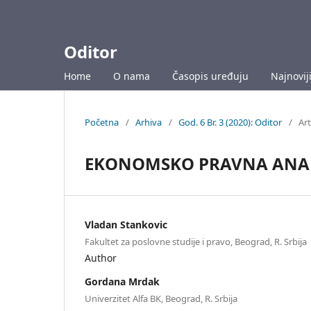
Oditor
Home
O nama
Časopis uređuju
Najnoviji
Početna
/
Arhiva
/
God. 6 Br. 3 (2020): Oditor
/
Art
EKONOMSKO PRAVNA ANAL
Vladan Stankovic
Fakultet za poslovne studije i pravo, Beograd, R. Srbija
Author
Gordana Mrdak
Univerzitet Alfa BK, Beograd, R. Srbija