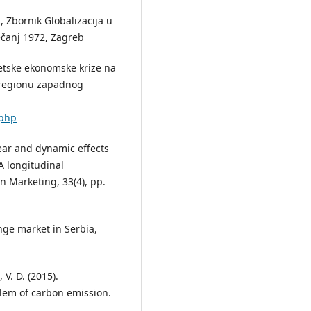
a, Zbornik Globalizacija u
ječanj 1972, Zagreb
 svetske ekonomske krize na
 regionu zapadnog
.php
near and dynamic effects
A longitudinal
in Marketing, 33(4), pp.
ange market in Serbia,
 V. D. (2015).
lem of carbon emission.