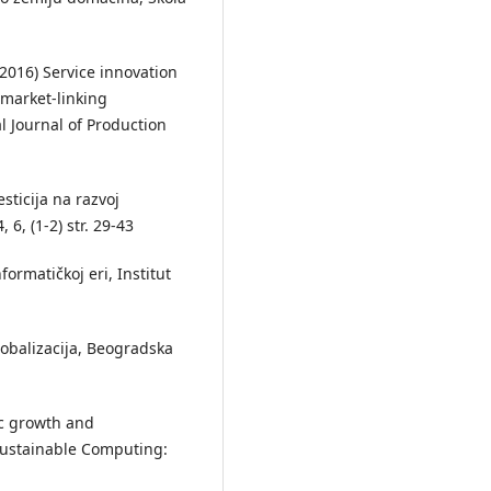
(2016) Service innovation
market-linking
l Journal of Production
esticija na razvoj
6, (1-2) str. 29-43
formatičkoj eri, Institut
obalizacija, Beogradska
ic growth and
Sustainable Computing: