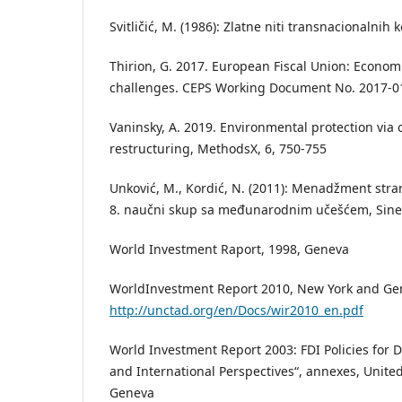
Svitličić, M. (1986): Zlatne niti transnacionalni
Thirion, G. 2017. European Fiscal Union: Econom
challenges. CEPS Working Document No. 2017-0
Vaninsky, A. 2019. Environmental protection via
restructuring, MethodsX, 6, 750-755
Unković, M., Kordić, N. (2011): Menadžment strani
8. naučni skup sa međunarodnim učešćem, Sinerg
World Investment Raport, 1998, Geneva
WorldInvestment Report 2010, New York and Ge
http://unctad.org/en/Docs/wir2010_en.pdf
World Investment Report 2003: FDI Policies for 
and International Perspectives“, annexes, Unite
Geneva