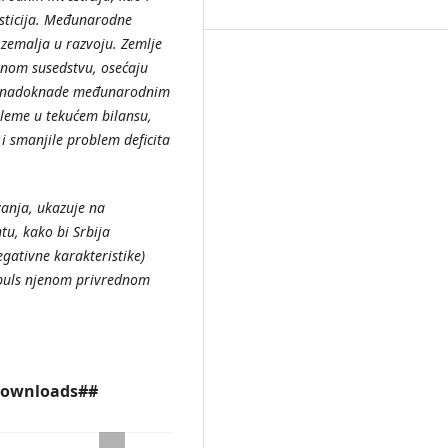
sticija. Međunarodne
 zemalja u razvoju. Zemlje
njenom susedstvu, osećaju
isti nadoknade međunarodnim
bleme u tekućem bilansu,
 i smanjile problem deficita
vanja, ukazuje na
, kako bi Srbija
negativne karakteristike)
mpuls njenom privrednom
.downloads##