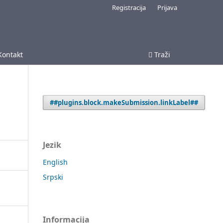
Registracija
Prijava
Kontakt
Traži
##plugins.block.makeSubmission.linkLabel##
Jezik
English
Srpski
Informacija