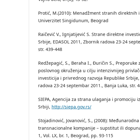
Protić, M.(2010): Menadžment stranih direktnih i
Univerzitet Singidunum, Beograd
Raičević V., Ignjatijević S. Strane direktne invest
Srbije, EDASOL 2011, Zbornik radova 23-24 sept
str. 439-448
Redžepagić, S., Beraha I., Đuričin S., Preporuke
poslovnog okruženja u cilju intenzivnijeg privlač
investicija i privrednog razvoja Republike Srbij
radova 23-24 septembar 2011., Banja Luka, str. 
SIEPA, Agencija za strana ulaganja i promociju iz
Srbiji,
http://siepa.gov.rs/
Stojadinović, Jovanović, S., (2008): Međunarodna 
transnacionalne kompanije – supstitut ili dopuna
1, Vol. LX, br. 1, Beograd, pp. 93-115