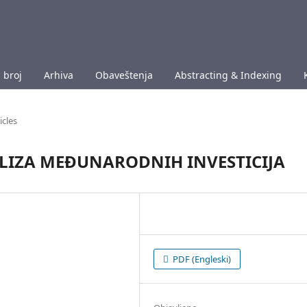
 broj
Arhiva
Obaveštenja
Abstracting & Indexing
icles
IZA MEĐUNARODNIH INVESTICIJA
PDF (Engleski)