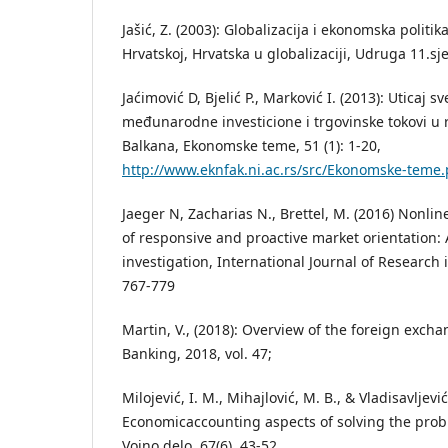
Jašić, Z. (2003): Globalizacija i ekonomska politik
Hrvatskoj, Hrvatska u globalizaciji, Udruga 11.s
Jaćimović D, Bjelić P., Marković I. (2013): Uticaj
međunarodne investicione i trgovinske tokovi u
Balkana, Ekonomske teme, 51 (1): 1-20,
http://www.eknfak.ni.ac.rs/src/Ekonomske-teme
Jaeger N, Zacharias N., Brettel, M. (2016) Nonli
of responsive and proactive market orientation: 
investigation, International Journal of Research 
767-779
Martin, V., (2018): Overview of the foreign exch
Banking, 2018, vol. 47;
Milojević, I. M., Mihajlović, M. B., & Vladisavljević,
Economicaccounting aspects of solving the prob
Vojno delo, 67(6), 43-52.