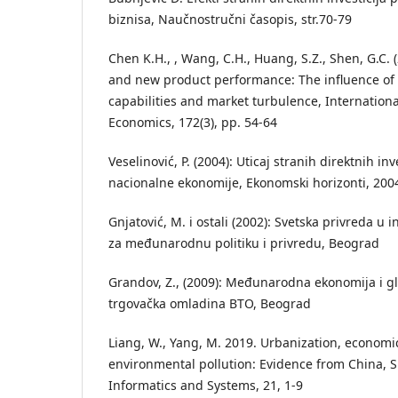
biznisa, Naučnostručni časopis, str.70-79
Chen K.H., , Wang, C.H., Huang, S.Z., Shen, G.C. 
and new product performance: The influence of 
capabilities and market turbulence, Internationa
Economics, 172(3), pp. 54-64
Veselinović, P. (2004): Uticaj stranih direktnih inv
nacionalne ekonomije, Ekonomski horizonti, 2004, 
Gnjatović, M. i ostali (2002): Svetska privreda u in
za međunarodnu politiku i privredu, Beograd
Grandov, Z., (2009): Međunarodna ekonomija i gl
trgovačka omladina BTO, Beograd
Liang, W., Yang, M. 2019. Urbanization, econom
environmental pollution: Evidence from China, 
Informatics and Systems, 21, 1-9