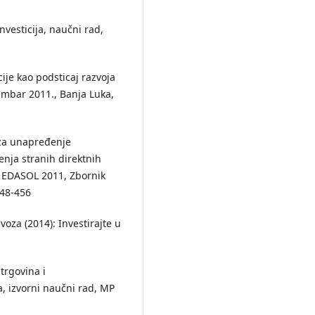
nvesticija, naučni rad,
icije kao podsticaj razvoja
embar 2011., Banja Luka,
 za unapređenje
enja stranih direktnih
e, EDASOL 2011, Zbornik
448-456
voza (2014): Investirajte u
trgovina i
, izvorni naučni rad, MP