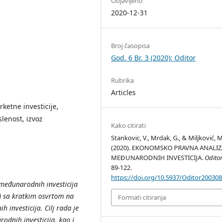
Objavljeno
2020-12-31
Broj časopisa
God. 6 Br. 3 (2020): Oditor
Rubrika
Articles
ketne investicije,
lenost, izvoz
Kako citirati
Stankovic, V., Mrdak, G., & Miljković, M
(2020). EKONOMSKO PRAVNA ANALIZ
MEĐUNARODNIH INVESTICIJA.
Odito
89-122.
https://doi.org/10.5937/Oditor20030
 međunarodnih investicija
DI) sa kratkim osvrtom na
Formati citiranja
 investicija. Cilj rada je
odnih investicija, kao i