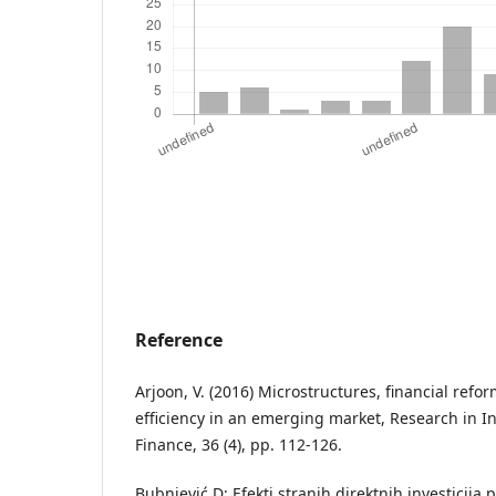
Reference
Arjoon, V. (2016) Microstructures, financial refo
efficiency in an emerging market, Research in I
Finance, 36 (4), pp. 112-126.
Bubnjević D: Efekti stranih direktnih investicija