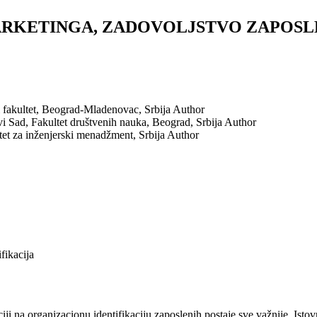
RKETINGA, ZADOVOLJSTVO ZAPOSLE
i fakultet, Beograd-Mladenovac, Srbija
Author
i Sad, Fakultet društvenih nauka, Beograd, Srbija
Author
tet za inženjerski menadžment, Srbija
Author
fikacija
zaciji na organizacionu identifikaciju zaposlenih postaje sve važnije. Isto