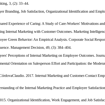
king, 3, (2): 33–44.
Branding, Job Satisfaction, Organizational Identification and Employ
red Experience of Caring: A Study of Care-Workers' Motivations and I
ing Internal Marketing with Customer Outcomes. Marketing Intelligenc
e Green Behavior: An Empirical Analysis. Corporate Social Respons
quence. Management Decision, 49, (3): 384–404.
ees' Perceptions of Internal Marketing on Employee Outcomes. Journal
ntal Orientation on Salesperson Effort and Participation: the Moderati
órdovaClaudio. 2017. Internal Marketing and Customer-Contact Emp
standing of the Internal Marketing Practice and Employee Satisfactio
15. Organizational Identification, Work Engagement, and Job Satisfac