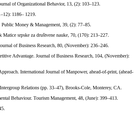
ournal of Organizational Behavior, 13, (2): 103–123.
1–12): 1186– 1219.
n. Public Money & Management, 39, (2): 77–85.
nik Matice srpske za društvene nauke, 70, (170): 213–227.
 Journal of Business Research, 80, (November): 236–246.
petitive Advantage. Journal of Business Research, 104, (November):
Approach. International Journal of Manpower, ahead-of-print, (ahead-
f Intergroup Relations (pp. 33–47), Brooks-Cole, Monterey, CA.
ental Behaviour. Tourism Management, 48, (June): 399–413.
45.