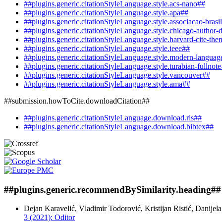
##plugins.generic.citationStyleLanguage.style.acs-nano##
##plugins.generic.citationStyleLanguage.style.apa##
##plugins.generic.citationStyleLanguage.style.associacao-brasi
##plugins.generic.citationStyleLanguage.style.chicago-author-
##plugins.generic.citationStyleLanguage.style.harvard-cite-the
##plugins.generic.citationStyleLanguage.style.ieee##
##plugins.generic.citationStyleLanguage.style.modern-languag
##plugins.generic.citationStyleLanguage.style.turabian-fullnot
##plugins.generic.citationStyleLanguage.style.vancouver##
##plugins.generic.citationStyleLanguage.style.ama##
##submission.howToCite.downloadCitation##
##plugins.generic.citationStyleLanguage.download.ris##
##plugins.generic.citationStyleLanguage.download.bibtex##
##plugins.generic.recommendBySimilarity.heading##
Dejan Karavelić, Vladimir Todorović, Kristijan Ristić, Danijel
3 (2021): Oditor