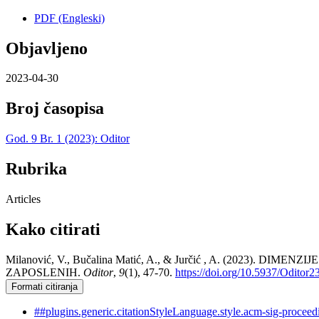
PDF (Engleski)
Objavljeno
2023-04-30
Broj časopisa
God. 9 Br. 1 (2023): Oditor
Rubrika
Articles
Kako citirati
Milanović, V., Bučalina Matić, A., & Jurčić , A. (202
ZAPOSLENIH.
Oditor
,
9
(1), 47-70.
https://doi.org/10.5937/Odito
Formati citiranja
##plugins.generic.citationStyleLanguage.style.acm-sig-procee