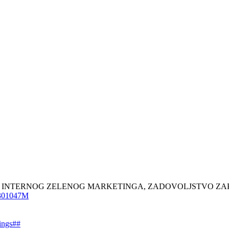
3). DIMENZIJE INTERNOG ZELENOG MARKETINGA, ZADOVOLJSTV
r2301047M
dings##