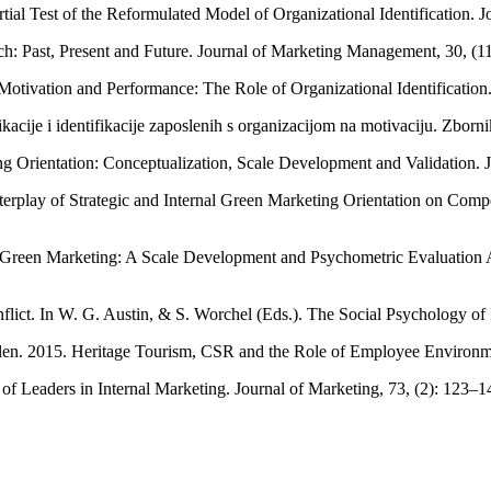
ial Test of the Reformulated Model of Organizational Identification. J
ch: Past, Present and Future. Journal of Marketing Management, 30, (1
otivation and Performance: The Role of Organizational Identificatio
kacije i identifikacije zaposlenih s organizacijom na motivaciju. Zbor
ng Orientation: Conceptualization, Scale Development and Validation.
nterplay of Strategic and Internal Green Marketing Orientation on Com
nal Green Marketing: A Scale Development and Psychometric Evaluation 
onflict. In W. G. Austin, & S. Worchel (Eds.). The Social Psychology o
len. 2015. Heritage Tourism, CSR and the Role of Employee Environm
f Leaders in Internal Marketing. Journal of Marketing, 73, (2): 123–1