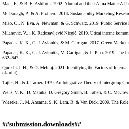
Mael, F., & B. E. Ashforth. 1992. Alumni and their Alma Mater: A Part
McDonagh, P., & A. Prothero. 2014. Sustainability Marketing Resear
Miao, Q., N. Eva, A. Newman, & G. Schwarz. 2019. Public Service M
Milanović, V., i K. Radosavljević Njegić. 2019. Uticaj interne komuni
Papadas, K. K., G. J. Avlonitis, & M. Carrigan. 2017. Green Marketi
Papadas, K. K., G. J. Avlonitis, M. Carrigan, & L. Piha. 2019. The I
632–643.
Qureshi, I. H., & D. Mehraj. 2021. Identifying the Factors of Inter
of-print).
Tajfel, H., & J. Tarner. 1979. An Integrative Theory of Intergroup C
Wells, V. K., D. Manika, D. Gregory-Smith, B. Taheri, & C. McCow
Wieseke, J., M. Ahearne, S. K. Lam, R. & Van Dick. 2009. The Role o
##submission.downloads##