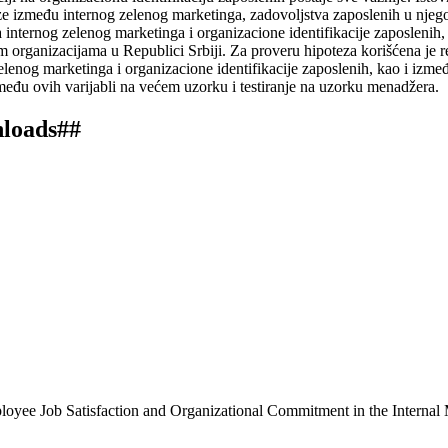
veze između internog zelenog marketinga, zadovoljstva zaposlenih u njeg
ja internog zelenog marketinga i organizacione identifikacije zaposlenih,
 organizacijama u Republici Srbiji. Za proveru hipoteza korišćena je reg
elenog marketinga i organizacione identifikacije zaposlenih, kao i izme
između ovih varijabli na većem uzorku i testiranje na uzorku menadžera.
nloads##
loyee Job Satisfaction and Organizational Commitment in the Internal 