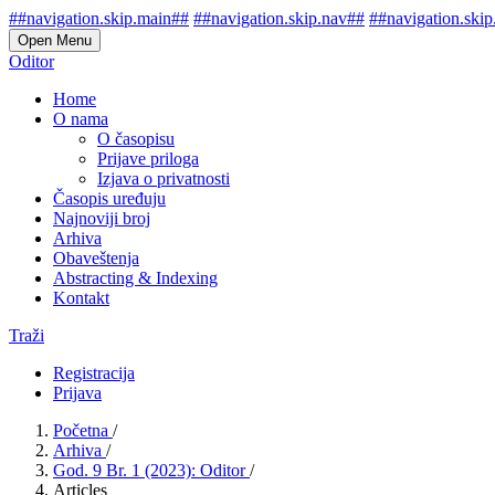
##navigation.skip.main##
##navigation.skip.nav##
##navigation.skip
Open Menu
Oditor
Home
O nama
O časopisu
Prijave priloga
Izjava o privatnosti
Časopis uređuju
Najnoviji broj
Arhiva
Obaveštenja
Abstracting & Indexing
Kontakt
Traži
Registracija
Prijava
Početna
/
Arhiva
/
God. 9 Br. 1 (2023): Oditor
/
Articles