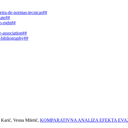
leira-de-normas-tecnicas##
date##
m-right##
e-association##
e-bibliography##
a Karić, Vesna Miletić,
KOMPARATIVNA ANALIZA EFEKTA EVAZ