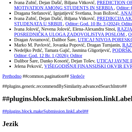
Ivana Zubić, Dejan Dašić, Biljana Vitković,
PREDICTION O
MOTIVATION AMONG STUDENTS IN SERBIA
,
Oditor: 
Dragana Stefanović, Ignjatijević Svetlana, Ivan Božović,
ANAL
Ivana Zubić, Dejan Dašić, Biljana Vitković,
PREDIKCIJA A
STUDENATA U SRBIJI
,
Oditor: God. 10 Br. 3 (2024): Odito
Ivana Jolović, Nevena Jolović, Elena-Alexandra Sinoi,
RAZJA
POSREDNIČKA ULOGA ZADOVOLJSTVA POSLOM
,
Od
Dragan Avramović, Dalibor Šare,
UTICAJ NIVOA PORES
Marko M. Pavlović, Jovanka Popović, Dragan Turnjanin,
RAZ
Nedeljko Prdić, Tamara Gajić, Jasmina Gligorijević,
PODRŠKA
Oditor: God. 12 Br. 1 (2026): Oditor
Dalibor Šare, Danko Kosorić, Dejan Tošev,
UTICAJ JAVNE
Jelena Peković,
VIŠEGODIŠNJI FINANSIJSKI OKVIR EVR
Prethodno
##common.pagination##
Sledeće
##plugins.generic.recommendBySimilarity.advancedSearchIntro##
##plugins.block.makeSubmission.linkLabe
##plugins.block.makeSubmission.linkLabel##
Jezik