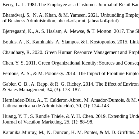
Berry, L. L. 1981.The Employee as a Customer. Journal of Retail Ban
Bharadwaj, S., N. A. Khan, & M. Yameen. 2021. Unbundling Employer 
of Business Administration, ahead-of-print, (ahead-of-print).
Bjerregaard, K., A. S. Haslam, A. Mewse, & T. Morton. 2017. The Sha
Boukis, A., K. Kaminakis, A. Siampos, & I. Kostopoulos. 2015. Link
Chaudhary, R. 2020. Green Human Resource Management and Employe
Chen, Y. S. 2011. Green Organizational Identity: Sources and Conse
Ferdous, A. S., & M. Polonsky. 2014. The Impact of Frontline Employ
Gabler, C. B., A. Rapp, & R. G. Richey. 2014. The Effect of Environme
& Sales Management, 34, (3): 173–187.
Hernández-Díaz, A., T. Calderon-Abreu, M. Amador-Dumois, & M. C
Latinoamericana de Administración), 30, (1): 124–143.
Huang, Y. T., S. Rundle-Thiele, & Y. H. Chen. 2019. Extending Under
Journal of Vacation Marketing, 25, (1): 88–98.
Karanika-Murray, M., N. Duncan, H. M. Pontes, & M. D. Griffiths. 20