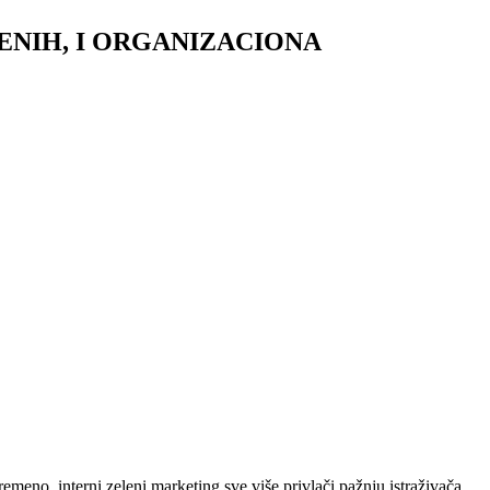
NIH, I ORGANIZACIONA
vremeno, interni zeleni marketing sve više privlači pažnju istraživača.