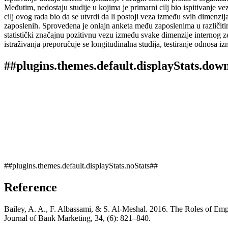
Međutim, nedostaju studije u kojima je primarni cilj bio ispitivanje 
cilj ovog rada bio da se utvrdi da li postoji veza između svih dimenzi
zaposlenih. Sprovedena je onlajn anketa među zaposlenima u različitim
statistički značajnu pozitivnu vezu između svake dimenzije internog z
istraživanja preporučuje se longitudinalna studija, testiranje odnosa 
##plugins.themes.default.displayStats.dow
##plugins.themes.default.displayStats.noStats##
Reference
Bailey, A. A., F. Albassami, & S. Al-Meshal. 2016. The Roles of Emp
Journal of Bank Marketing, 34, (6): 821–840.