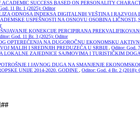
F ACADEMIC SUCCESS BASED ON PERSONALITY CHARACT
God. 11 Br. 1 (2025): Oditor
IZA ODNOSA INDEKSA DIGITALNIH VEŠTINA I RAZVOJA
KADEMSKE USPEŠNOSTI NA OSNOVU OSOBINA LIČNOSTI, 
r
ŠNJAVANJE KONEKCIJE PERCIPIRANA PREKVALIFIKOVAN
itor: God. 11 Br. 3 (2025): Oditor
KOG OPTEREĆENJA NA DUGOROČNU EKONOMSKU AKTIV
VOJ MALIH I SREDNJIH PREDUZEĆA U SRBIJI
,
Oditor: God. 7
 LOKALNE ZAJEDNICE SAJMOVIMA I TURISTIČKIM DOGA
 POTROŠNJE I JAVNOG DUGA NA SMANJENJE EKONOMSK
OPSKE UNIJE 2014-2020. GODINE
,
Oditor: God. 4 Br. 2 (2018): 
l##