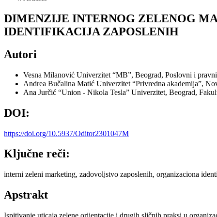
DIMENZIJE INTERNOG ZELENOG MA
IDENTIFIKACIJA ZAPOSLENIH
Autori
Vesna Milanović
Univerzitet “MB”, Beograd, Poslovni i pravn
Andrea Bučalina Matić
Univerzitet “Privredna akademija”, Nov
Ana Jurčić
“Union - Nikola Tesla” Univerzitet, Beograd, Fakul
DOI:
https://doi.org/10.5937/Oditor2301047M
Ključne reči:
interni zeleni marketing, zadovoljstvo zaposlenih, organizaciona identi
Apstrakt
Ispitivanje uticaja zelene orijentacije i drugih sličnih praksi u organi