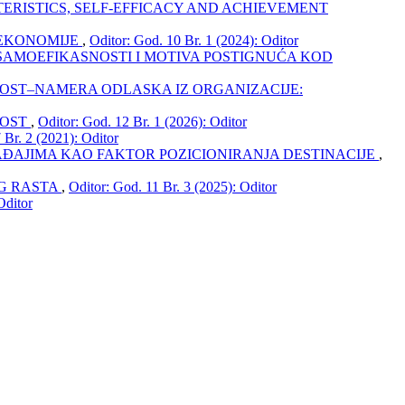
ERISTICS, SELF-EFFICACY AND ACHIEVEMENT
 EKONOMIJE
,
Oditor: God. 10 Br. 1 (2024): Oditor
SAMOEFIKASNOSTI I MOTIVA POSTIGNUĆA KOD
OST‒NAMERA ODLASKA IZ ORGANIZACIJE:
NOST
,
Oditor: God. 12 Br. 1 (2026): Oditor
 Br. 2 (2021): Oditor
ĐAJIMA KAO FAKTOR POZICIONIRANJA DESTINACIJE
,
OG RASTA
,
Oditor: God. 11 Br. 3 (2025): Oditor
Oditor