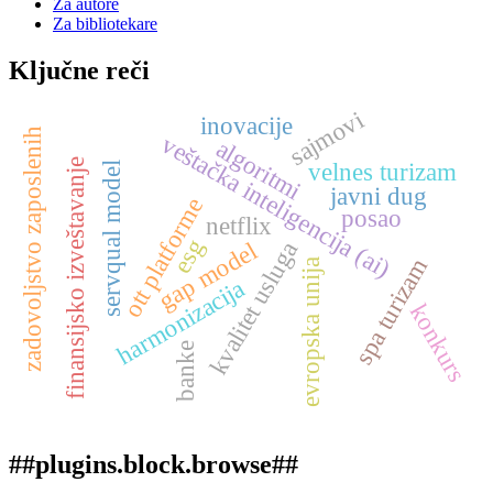
Za autore
Za bibliotekare
Ključne reči
sajmovi
inovacije
zadovoljstvo zaposlenih
veštačka inteligencija (ai)
algoritmi
finansijsko izveštavanje
velnes turizam
servqual model
javni dug
ott platforme
posao
netflix
esg
kvalitet usluga
gap model
spa turizam
evropska unija
harmonizacija
konkurs
banke
##plugins.block.browse##