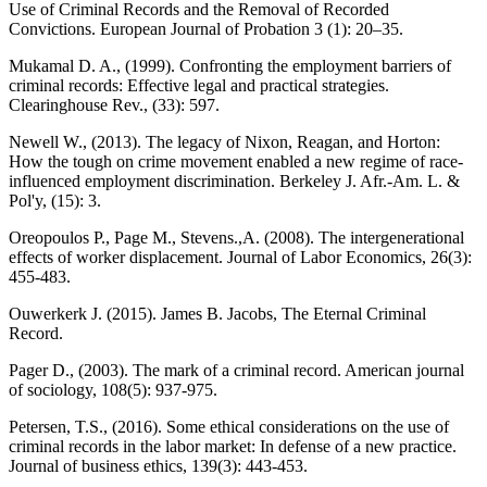
Use of Criminal Records and the Removal of Recorded
Convictions. European Journal of Probation 3 (1): 20–35.
Mukamal D. A., (1999). Confronting the employment barriers of
criminal records: Effective legal and practical strategies.
Clearinghouse Rev., (33): 597.
Newell W., (2013). The legacy of Nixon, Reagan, and Horton:
How the tough on crime movement enabled a new regime of race-
influenced employment discrimination. Berkeley J. Afr.-Am. L. &
Pol'y, (15): 3.
Oreopoulos P., Page M., Stevens.,A. (2008). The intergenerational
effects of worker displacement. Journal of Labor Economics, 26(3):
455-483.
Ouwerkerk J. (2015). James B. Jacobs, The Eternal Criminal
Record.
Pager D., (2003). The mark of a criminal record. American journal
of sociology, 108(5): 937-975.
Petersen, T.S., (2016). Some ethical considerations on the use of
criminal records in the labor market: In defense of a new practice.
Journal of business ethics, 139(3): 443-453.