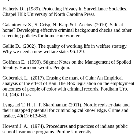
Flaherty D., (1989). Protecting Privacy in Surveillance Societies.
Chapel Hill: University of North Carolina Press.
Galantowicz S., S. Crisp, N. Karp & J. Accius. (2010). Safe at
home? Developing effective criminal background checks and other
screening policies for home care workers.
Gallie D., (2002). The quality of working life in welfare strategy.
Why we need a new welfare state: 96-129.
Goffman E., (1990). Stigma: Notes on the Management of Spoiled
Identity. Harmondsworth: Penguin.
Gubernick L., (2017). Erasing the mark of Cain: An Empirical
analysis of the effect of Ban-The-Box legislation on the employment
outcomes of people of color with criminal records. Fordham Urb.
LJ, (44): 1153.
Lyngstad T. H., I. T. Skardhamar. (2011). Nordic register data and
their untapped potential for criminological knowledge. Crime and
justice, 40(1): 613-645.
Howard J. A., (1974). Procedures and practices of indiana public
school insurance programs. Purdue University.