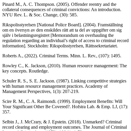
Pinard M., A. C. Thompson. (2005). Offender reentry and the
collateral consequences of criminal convictions: An introduction.
NYU Rev. L. & Soc. Change, (30): 585.
Rikspolisstyrelsen [National Police Board]. (2004). Framställning
om en översyn av den enskildes rätt att ta del av uppgifter om sig
själv i belastningsregistret [Memorandum on overhauling the
regulation regarding an individual’s right of access to criminal record
information]. Stockholm: Rikspolisstyrelsen, Rättssekretariatet.
Roberts A., (2022). Criminal Terms. Minn. L. Rev., (107): 1495.
Rowley C., K. Jackson, (2010). Human resource management: The
key concepts. Routledge.
Schuler R. S., S. E. Jackson. (1987). Linking competitive strategies
with human resource management practices. Academy of
Management Perspectives, 1(3): 207-219.
Scire R. M., C. A. Raimondi. (1999). Employment Benefits: Will
Your Significant Other Be Covered?. Hofstra Lab. & Emp. LJ, (17):
357.
Selbin J., J. McCrary, & J. Epstein. (2018). Unmarked? Criminal
record clearing and employment outcomes. The Journal of Criminal