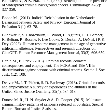
Blumstein A., & K. Nakamura. (2009). Redemption in the presence
of widespread criminal background checks. Criminology, 47(2):
327-359.
Boone M., (2011). Judicial Rehabilitaion in the Netherlands:
Balancing between Safety and Privacy. European Journal of
Probation 3 (1): 63–78.
Budhwar P., S. Chowdhury, G. Wood, H. Aguinis, G. J. Bamber, J.
R. Beltran, P., Boselie, F. Lee Cooke, S. Decker, A. DeNisi, i P. K.
Dey. (2023). Human resource management in the age of generative
artificial intelligence: Perspectives and research directions on
ChatGPT. Human Resource Management Journal, 33(3): 606-659.
Carlin M., E. Frick. (2013). Criminal records, collateral
consequences, and employment: The FCRA and Title VII in
discrimination against persons with criminal records. Seattle J. Soc.
Just., (12): 109.
Denver M., J. T. Pickett, S. D. Bushway. (2018). Criminal records
and employment: A survey of experiences and attitudes in the
United States. Justice Quarterly, 35(4): 584-613.
Durose M. R., H. N. Snyder & A. D. Cooper. (2015). Multistate
criminal history patterns of prisoners released in 30 states. Special
Report, Bureau of Justice Statistics.