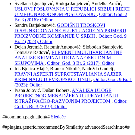
Svetlana Ignjatijević, Radoja Janjetović, Anđelka Aničić,
USLOVI POSLOVANJA U REPUBLICI SRBIJI I RIZICI
U MEĐUNARODNOM POSLOVANJU
,
Oditor: God. 2
Br. 3 (2016): Oditor
Sandra Barjaktarović,
GODIŠNJI TROŠKOVI
DISFUNKCIONALNE FLUKTUACIJE NA PRIMERU
PROIZVODNE KOMPANIJE U SRBIJI
,
Oditor: God. 9
Br. 2 (2023): Oditor
Dejan Jeremić, Ratomir Antonović, Slobodan Stanojević,
Tomislav Radović,
ELEMENTI MULTIVARIJANTNE
ANALIZE KRIMINALITETA NA OSKUDNIM
SKUPOVIMA
,
Oditor: God. 3 Br. 2 (2017): Oditor
Iris Bjelica Vlajić, Branko Nikolić, Nadežda Gudelj ,
PRAVNI ASPEKTI SUPROTSTAVLJANJA SAJBER
KRIMINALU U EVROPSKOJ UNIJI
,
Oditor: God. 9 Br. 1
(2023): Oditor
Ivana Jolović, Dušan Bobera,
ANALIZA ULOGE
PROJEKTNOG MENADŽERA U UPRAVLJANJU
ISTRAŽIVAČKO-RAZVOJNIM PROJEKTOM
,
Oditor:
God. 5 Br. 3 (2019): Oditor
##common.pagination##
Sledeće
##plugins.generic.recommendBySimilarity.advancedSearchIntro##