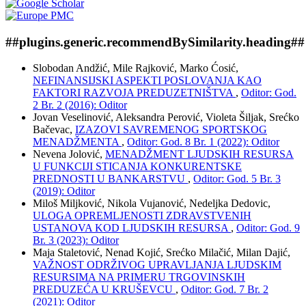
##plugins.generic.recommendBySimilarity.heading##
Slobodan Andžić, Mile Rajković, Marko Ćosić,
NEFINANSIJSKI ASPEKTI POSLOVANJA KAO
FAKTORI RAZVOJA PREDUZETNIŠTVA
,
Oditor: God.
2 Br. 2 (2016): Oditor
Jovan Veselinović, Aleksandra Perović, Violeta Šiljak, Srećko
Bačevac,
IZAZOVI SAVREMENOG SPORTSKOG
MENADŽMENTA
,
Oditor: God. 8 Br. 1 (2022): Oditor
Nevena Jolović,
MENADŽMENT LJUDSKIH RESURSA
U FUNKCIJI STICANJA KONKURENTSKE
PREDNOSTI U BANKARSTVU
,
Oditor: God. 5 Br. 3
(2019): Oditor
Miloš Miljković, Nikola Vujanović, Nedeljka Dedovic,
ULOGA OPREMLJENOSTI ZDRAVSTVENIH
USTANOVA KOD LJUDSKIH RESURSA
,
Oditor: God. 9
Br. 3 (2023): Oditor
Maja Staletović, Nenad Kojić, Srećko Milačić, Milan Dajić,
VAŽNOST ODRŽIVOG UPRAVLJANJA LJUDSKIM
RESURSIMA NA PRIMERU TRGOVINSKIH
PREDUZEĆA U KRUŠEVCU
,
Oditor: God. 7 Br. 2
(2021): Oditor