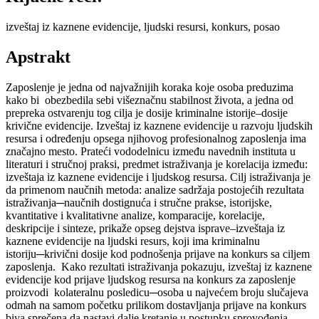
izveštaj iz kaznene evidencije, ljudski resursi, konkurs, posao
Apstrakt
Zaposlenje je jedna od najvažnijih koraka koje osoba preduzima
kako bi obezbedila sebi višeznačnu stabilnost života, a jedna od
prepreka ostvarenju tog cilja je dosije kriminalne istorije–dosije
krivične evidencije. Izveštaj iz kaznene evidencije u razvoju ljudskih
resursa i određenju opsega njihovog profesionalnog zaposlenja ima
značajno mesto. Prateći vododelnicu između navednih instituta u
literaturi i stručnoj praksi, predmet istraživanja je korelacija između:
izveštaja iz kaznene evidencije i ljudskog resursa. Cilj istraživanja je
da primenom naučnih metoda: analize sadržaja postojećih rezultata
istraživanja─naučnih dostignuća i stručne prakse, istorijske,
kvantitative i kvalitativne analize, komparacije, korelacije,
deskripcije i sinteze, prikaže opseg dejstva isprave–izveštaja iz
kaznene evidencije na ljudski resurs, koji ima kriminalnu
istoriju─krivični dosije kod podnošenja prijave na konkurs sa ciljem
zaposlenja. Kako rezultati istraživanja pokazuju, izveštaj iz kaznene
evidencije kod prijave ljudskog resursa na konkurs za zaposlenje
proizvodi kolateralnu posledicu─osoba u najvećem broju slučajeva
odmah na samom početku prilikom dostavljanja prijave na konkurs
biva sprečena da nastavi dalje kretanje u postupku sprovođenja