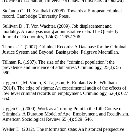
(Doctoral dissertation, Université d'Ottawa/University of Ottawa).
Stefanou C., H. Xanthaki. (2008). Towards a European criminal
record. Cambridge University Press.
Sullivan D., T. Von Wachter. (2009). Job displacement and
mortality: An analysis using administrative data. The Quarterly
Journal of Economics, 124(3): 1265-1306.
Thomas T., (2007). Criminal Records: A Database for the Criminal
Justice System and Beyond. Basingstoke: Palgrave Macmillan.
Tillman R. (1987). The size of the “criminal population”: the
prevalence and incidence of adult arrest. Criminology, 25(3): 561-
580.
Uggen C., M. Vuolo, S. Lageson, E. Ruhland & K. Whitham.
(2014). The edge of stigma: An experimental audit of the effects of
low‐level criminal records on employment. Criminology, 52(4): 627-
654.
Uggen C., (2000). Work as a Turning Point in the Life Course of
Criminals: A Duration Model of Age, Employment, and Recidivism.
American Sociological Review 65 (4): 529–546.
Weller T., (2012). The information state: An historical perspective