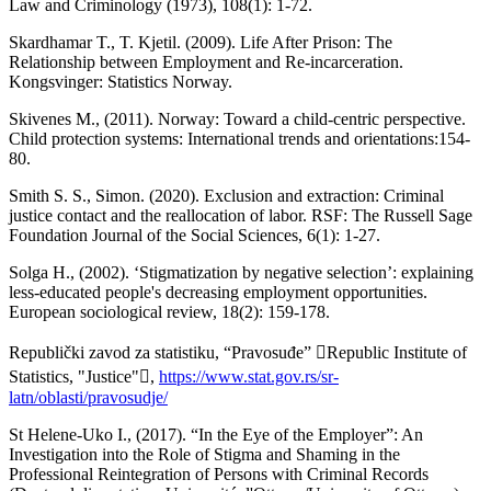
Law and Criminology (1973), 108(1): 1-72.
Skardhamar T., T. Kjetil. (2009). Life After Prison: The
Relationship between Employment and Re-incarceration.
Kongsvinger: Statistics Norway.
Skivenes M., (2011). Norway: Toward a child-centric perspective.
Child protection systems: International trends and orientations:154-
80.
Smith S. S., Simon. (2020). Exclusion and extraction: Criminal
justice contact and the reallocation of labor. RSF: The Russell Sage
Foundation Journal of the Social Sciences, 6(1): 1-27.
Solga H., (2002). ‘Stigmatization by negative selection’: explaining
less‐educated people's decreasing employment opportunities.
European sociological review, 18(2): 159-178.
Republički zavod za statistiku, “Pravosuđe” Republic Institute of
Statistics, "Justice",
https://www.stat.gov.rs/sr-
latn/oblasti/pravosudje/
St Helene-Uko I., (2017). “In the Eye of the Employer”: An
Investigation into the Role of Stigma and Shaming in the
Professional Reintegration of Persons with Criminal Records