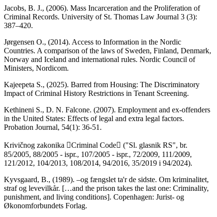
Jacobs, B. J., (2006). Mass Incarceration and the Proliferation of
Criminal Records. University of St. Thomas Law Journal 3 (3):
387–420.
Jørgensen O., (2014). Access to Information in the Nordic
Countries. A comparison of the laws of Sweden, Finland, Denmark,
Norway and Iceland and international rules. Nordic Council of
Ministers, Nordicom.
Kajeepeta S., (2025). Barred from Housing: The Discriminatory
Impact of Criminal History Restrictions in Tenant Screening.
Kethineni S., D. N. Falcone. (2007). Employment and ex-offenders
in the United States: Effects of legal and extra legal factors.
Probation Journal, 54(1): 36-51.
Krivičnog zakonika Criminal Code ("Sl. glasnik RS", br.
85/2005, 88/2005 - ispr., 107/2005 - ispr., 72/2009, 111/2009,
121/2012, 104/2013, 108/2014, 94/2016, 35/2019 i 94/2024).
Kyvsgaard, B., (1989). –og fængslet ta'r de sidste. Om kriminalitet,
straf og levevilkår. […and the prison takes the last one: Criminality,
punishment, and living conditions]. Copenhagen: Jurist- og
Økonomforbundets Forlag.