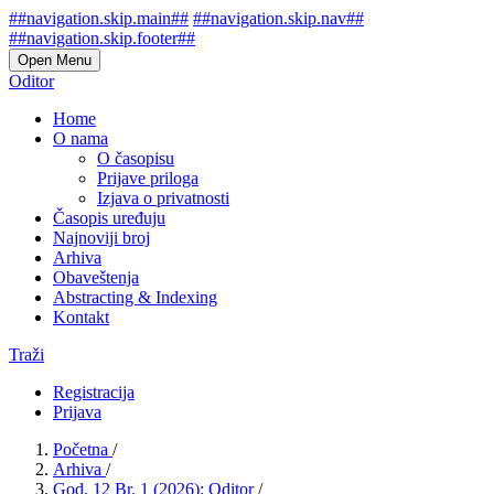
##navigation.skip.main##
##navigation.skip.nav##
##navigation.skip.footer##
Open Menu
Oditor
Home
O nama
O časopisu
Prijave priloga
Izjava o privatnosti
Časopis uređuju
Najnoviji broj
Arhiva
Obaveštenja
Abstracting & Indexing
Kontakt
Traži
Registracija
Prijava
Početna
/
Arhiva
/
God. 12 Br. 1 (2026): Oditor
/