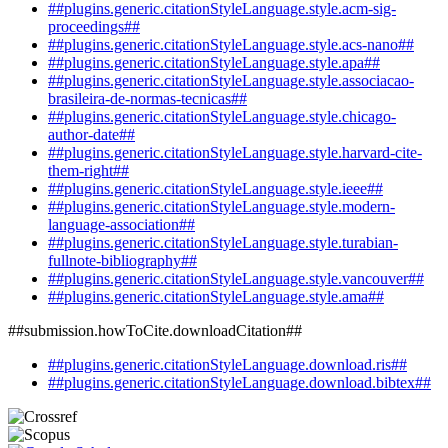
##plugins.generic.citationStyleLanguage.style.acm-sig-
proceedings##
##plugins.generic.citationStyleLanguage.style.acs-nano##
##plugins.generic.citationStyleLanguage.style.apa##
##plugins.generic.citationStyleLanguage.style.associacao-
brasileira-de-normas-tecnicas##
##plugins.generic.citationStyleLanguage.style.chicago-
author-date##
##plugins.generic.citationStyleLanguage.style.harvard-cite-
them-right##
##plugins.generic.citationStyleLanguage.style.ieee##
##plugins.generic.citationStyleLanguage.style.modern-
language-association##
##plugins.generic.citationStyleLanguage.style.turabian-
fullnote-bibliography##
##plugins.generic.citationStyleLanguage.style.vancouver##
##plugins.generic.citationStyleLanguage.style.ama##
##submission.howToCite.downloadCitation##
##plugins.generic.citationStyleLanguage.download.ris##
##plugins.generic.citationStyleLanguage.download.bibtex##