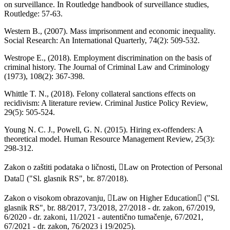
on surveillance. In Routledge handbook of surveillance studies,
Routledge: 57-63.
Western B., (2007). Mass imprisonment and economic inequality.
Social Research: An International Quarterly, 74(2): 509-532.
Westrope E., (2018). Employment discrimination on the basis of
criminal history. The Journal of Criminal Law and Criminology
(1973), 108(2): 367-398.
Whittle T. N., (2018). Felony collateral sanctions effects on
recidivism: A literature review. Criminal Justice Policy Review,
29(5): 505-524.
Young N. C. J., Powell, G. N. (2015). Hiring ex-offenders: A
theoretical model. Human Resource Management Review, 25(3):
298-312.
Zakon o zaštiti podataka o ličnosti, Law on Protection of Personal
Data ("Sl. glasnik RS", br. 87/2018).
Zakon o visokom obrazovanju, Law on Higher Education ("Sl.
glasnik RS", br. 88/2017, 73/2018, 27/2018 - dr. zakon, 67/2019,
6/2020 - dr. zakoni, 11/2021 - autentično tumačenje, 67/2021,
67/2021 - dr. zakon, 76/2023 i 19/2025).