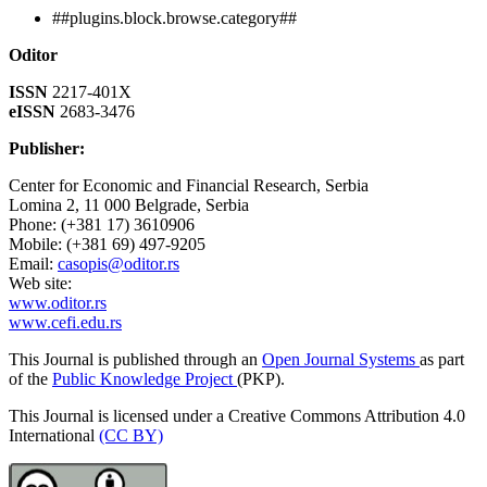
##plugins.block.browse.category##
Oditor
ISSN
2217-401X
eISSN
2683-3476
Publisher:
Center for Economic and Financial Research, Serbia
Lomina 2, 11 000 Belgrade, Serbia
Phone: (+381 17) 3610906
Mobile: (+381 69) 497-9205
Email:
casopis@oditor.rs
Web site:
www.oditor.rs
www.cefi.edu.rs
This Journal is published through an
Open Journal Systems
as part
of the
Public Knowledge Project
(PKP).
This Journal is licensed under a Creative Commons Attribution 4.0
International
(CC BY)