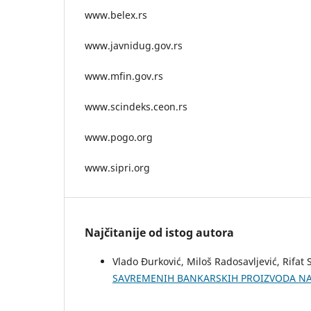
www.belex.rs
www.javnidug.gov.rs
www.mfin.gov.rs
www.scindeks.ceon.rs
www.pogo.org
www.sipri.org
Najčitanije od istog autora
Vlado Đurković, Miloš Radosavljević, Rifat 
SAVREMENIH BANKARSKIH PROIZVODA N