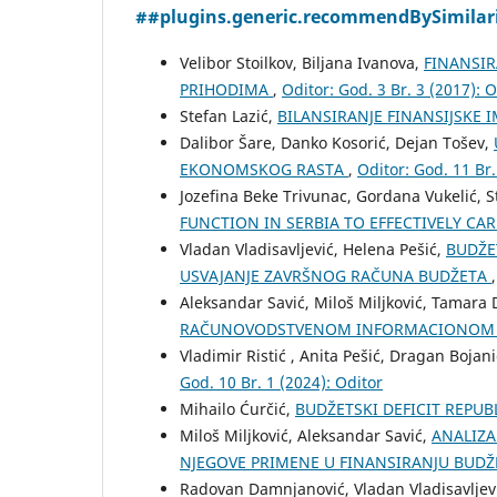
##plugins.generic.recommendBySimilar
Velibor Stoilkov, Biljana Ivanova,
FINANSIR
PRIHODIMA
,
Oditor: God. 3 Br. 3 (2017): O
Stefan Lazić,
BILANSIRANJE FINANSIJSKE
Dalibor Šare, Danko Kosorić, Dejan Tošev,
EKONOMSKOG RASTA
,
Oditor: God. 11 Br.
Jozefina Beke Trivunac, Gordana Vukelić, S
FUNCTION IN SERBIA TO EFFECTIVELY CA
Vladan Vladisavljević, Helena Pešić,
BUDŽE
USVAJANJE ZAVRŠNOG RAČUNA BUDŽETA
Aleksandar Savić, Miloš Miljković, Tamara
RAČUNOVODSTVENOM INFORMACIONOM
Vladimir Ristić , Anita Pešić, Dragan Bojan
God. 10 Br. 1 (2024): Oditor
Mihailo Ćurčić,
BUDŽЕTSKI DЕFICIT RЕPUB
Miloš Miljković, Aleksandar Savić,
ANALIZ
NJEGOVE PRIMENE U FINANSIRANJU BUD
Radovan Damnjanović, Vladan Vladisavljevi