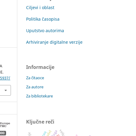
Ciljevi i oblast
Politika časopisa
Uputstvo autorima
Arhiviranje digitalne verzije
SA
Informacije
E.
Za čitaoce
.5937/
Za autore
Za bibliotekare
Ključne reči
000