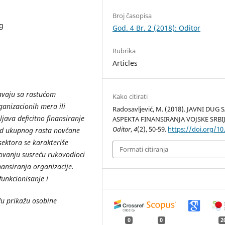
Broj časopisa
ug
God. 4 Br. 2 (2018): Oditor
Rubrika
Articles
avaju sa rastućom
Kako citirati
ganizacionih mera ili
Radosavljević, M. (2018). JAVNI DUG 
ljava deficitno finansiranje
ASPEKTA FINANSIRANJA VOJSKE SRBIJ
Oditor
,
4
(2), 50-59.
https://doi.org/10
od ukupnog rasta novčane
sektora se karakteriše
Formati citiranja
ovanju susreću rukovodioci
ansiranja organizacije.
funkcionisanje i
du prikažu osobine
0
0
2