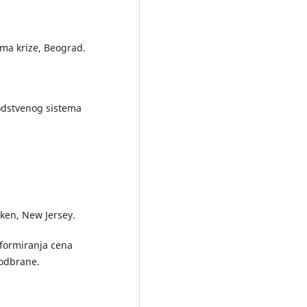
vima krize, Beograd.
vodstvenog sistema
oken, New Jersey.
t formiranja cena
 odbrane.