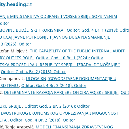
ity.heading##
ANJE MINISTARSTVA ODBRANE I VOJSKE SRBIJE SOPSTVENIM
ditor
 IMOVINE BUDŽETSKIH KORISNIKA
,
Oditor: God. 4 Br. 1 (2018): Odit
UTICAJ JAVNE POTROŠNJE I JAVNOG DUGA NA SMANJENJE
 3 (2025): Oditor
tefan Milojević,
THE CAPABILITY OF THE PUBLIC INTERNAL AUDIT
RRY OUT ITS ROLE
,
Oditor: God. 10 Br. 1 (2024): Oditor
TSKA PROCEDURA U REPUBLICI SRBIJI – IZRADA, DONOŠENJE I
,
Oditor: God. 4 Br. 2 (2018): Oditor
 Damnjanović,
ULOGA KNJIGOVODSTVENE DOKUMENTACIJE U
 SISTEMU
,
Oditor: God. 4 Br. 3 (2018): Oditor
ić,
DETERMINANTE RAZVOJA KARIJERE OFICIRA VOJSKE SRBIJE
,
Odit
LIKЕ SRBIJЕ
,
Oditor: God. 2 Br. 2 (2016): Oditor
A DVOSTRUKOG EKONOMSKOG OPOREZIVANJA I MOGUCNOST
ŽETA
,
Oditor: God. 4 Br. 2 (2018): Oditor
ć, Tanja Arapović,
MODELI FINANSIRANJA ZDRAVSTVENOG