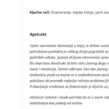
Ključne reči:
finansiranje, Vojska Srbije, javni d
Apstrakt
Uslovi savremene ekonomije u kojoj se države suoč
potrošnjom posledica je velikog broja pogrešnih or
političkih odluka. Jačanje državne intervencije uslov
što doprinosi dvostruko bržem rastu javnog duga 
mase i investicija. Ssitem odbrane, kao deo javnog 
složenošću posla sa kojom se u svakodnevnom posl
pokušava da pronađe najbolja rešenja problema fin
Pribavljanje sredstava za finansiranje je ključno za 
održivost sistema i otuda potreba da se u ovom ra
zaduživanja kao jednog od načina.