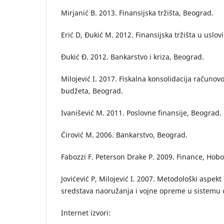
Mirjanić B. 2013. Finansijska tržišta, Beograd.
Erić D, Đukić M. 2012. Finansijska tržišta u uslo
Đukić Đ. 2012. Bankarstvo i kriza, Beograd.
Milojević I. 2017. Fiskalna konsolidacija računo
budžeta, Beograd.
Ivanišević M. 2011. Poslovne finansije, Beograd.
Ćirović M. 2006. Bankarstvo, Beograd.
Fabozzi F. Peterson Drake P. 2009. Finance, Hob
Jovićević P, Milojević I. 2007. Metodološki aspek
sredstava naoružanja i vojne opreme u sistemu
Internet izvori: