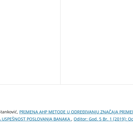
Stanković,
PRIMENA AHP METODE U ODREĐIVANJU ZNAČAJA PRIME
A USPEŠNOST POSLOVANJA BANAKA
,
Oditor: God. 5 Br. 1 (2019): O