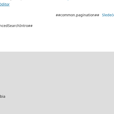
Oditor
##common.pagination##
Sledeć
ancedSearchIntro##
rbia