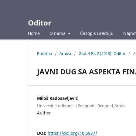
Oditor
Home
O nama
Časopis uređuju
Najnov
Početna
/
Arhiva
/
God. 4 Br. 2 (2018): Oditor
/
A
JAVNI DUG SA ASPEKTA FIN
Miloš Radosavljević
Univerzitet odbrane u Beogradu, Beograd, Srbija
Author
DOI:
https://doi.org/10.5937/