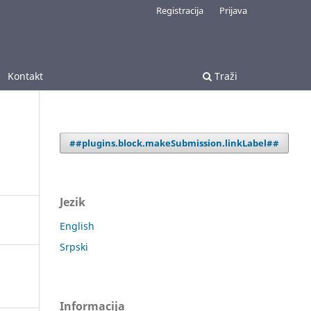
Registracija
Prijava
Kontakt
Traži
##plugins.block.makeSubmission.linkLabel##
Jezik
English
Srpski
Informacija