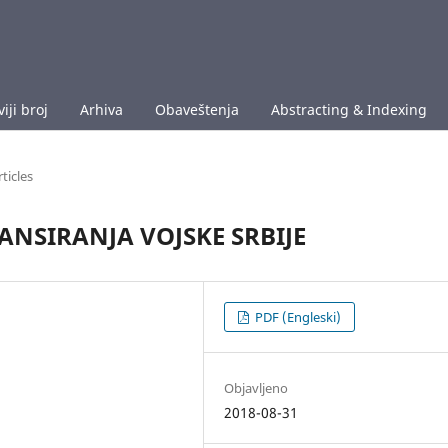
iji broj
Arhiva
Obaveštenja
Abstracting & Indexing
rticles
ANSIRANJA VOJSKE SRBIJE
PDF (Engleski)
Objavljeno
2018-08-31