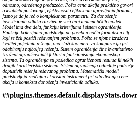
odnosno, određenog preduzeća. Pošto cena akcija praktično govori
o kvalitetu poslovanja, efektivnosti i efikasnom upravlјanju firmom,
jasno je da je reč o kompleksnom parametru. Za donošenje
investicionih odluka razvijen je veći broj matematičkih modela.
Model ima dva dela, funkciju kriterijuma i sistem ograničenja.
Funkcija kriterijuma predstavlјa na poseban način formulisan cilј
koji se želi postići rešavanjem problema. Pošto se njome izražava
kvalitet pojedinih rešenja, ona služi kao mera za komparaciju pri
odabiranju najbolјeg rešenja. Sistem ograničenja čine kvantitativno
izraženi ograničavajući faktori u funkcionisanju ekonomskog
sistema. Ta ograničenja su posledica ograničenosti resursa ili nekih
drugih karakteristika sistema. Sistem ograničenja određuje područje
dopustivih rešenja rešavanog problema. Matematički modeli
predstavlјaju značajan i koristan instrument pri određivanju cene
akcija u kontekstu donošenja investicionih odluka.
##plugins.themes.default.displayStats.dow