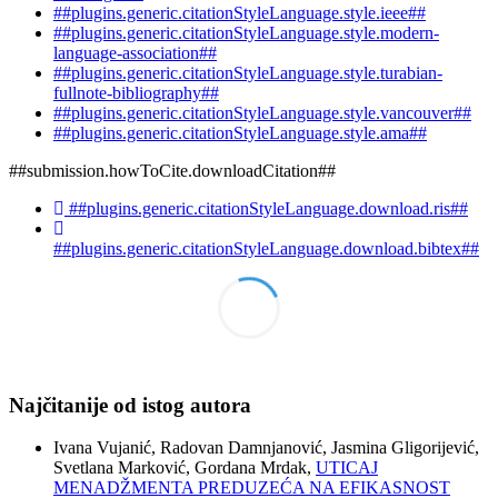
##plugins.generic.citationStyleLanguage.style.ieee##
##plugins.generic.citationStyleLanguage.style.modern-
language-association##
##plugins.generic.citationStyleLanguage.style.turabian-
fullnote-bibliography##
##plugins.generic.citationStyleLanguage.style.vancouver##
##plugins.generic.citationStyleLanguage.style.ama##
##submission.howToCite.downloadCitation##
##plugins.generic.citationStyleLanguage.download.ris##
##plugins.generic.citationStyleLanguage.download.bibtex##
Najčitanije od istog autora
Ivana Vujanić, Radovan Damnjanović, Jasmina Gligorijević,
Svetlana Marković, Gordana Mrdak,
UTICAJ
MENADŽMENTA PREDUZEĆA NA EFIKASNOST