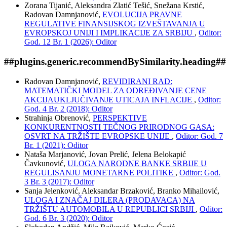
Zorana Tijanić, Aleksandra Zlatić Tešić, Snežana Krstić,
Radovan Damnjanović,
EVOLUCIJA PRAVNE
REGULATIVE FINANSIJSKOG IZVEŠTAVANJA U
EVROPSKOJ UNIJI I IMPLIKACIJE ZA SRBIJU
,
Oditor:
God. 12 Br. 1 (2026): Oditor
##plugins.generic.recommendBySimilarity.heading##
Radovan Damnjanović,
REVIDIRANI RAD:
MATEMATIČKI MODEL ZA ODREĐIVANJE CENE
AKCIJAUKLJUČIVANJE UTICAJA INFLACIJE
,
Oditor:
God. 4 Br. 2 (2018): Oditor
Strahinja Obrenović,
PERSPEKTIVE
KONKURENTNOSTI TEČNOG PRIRODNOG GASA:
OSVRT NA TRŽIŠTE EVROPSKE UNIJE
,
Oditor: God. 7
Br. 1 (2021): Oditor
Nataša Marjanović, Jovan Prelić, Jelena Belokapić
Čavkunović,
ULOGA NARODNE BANKE SRBIJE U
REGULISANJU MONETARNE POLITIKE
,
Oditor: God.
3 Br. 3 (2017): Oditor
Sanja Jelenković, Aleksandar Brzaković, Branko Mihailović,
ULOGA I ZNAČAJ DILERA (PRODAVACA) NA
TRŽIŠTU AUTOMOBILA U REPUBLICI SRBIJI
,
Oditor:
God. 6 Br. 3 (2020): Oditor