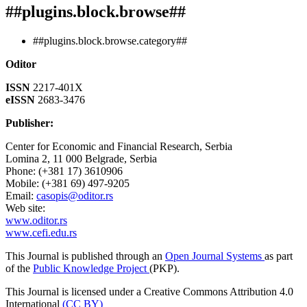
##plugins.block.browse##
##plugins.block.browse.category##
Oditor
ISSN
2217-401X
eISSN
2683-3476
Publisher:
Center for Economic and Financial Research, Serbia
Lomina 2, 11 000 Belgrade, Serbia
Phone: (+381 17) 3610906
Mobile: (+381 69) 497-9205
Email:
casopis@oditor.rs
Web site:
www.oditor.rs
www.cefi.edu.rs
This Journal is published through an
Open Journal Systems
as part
of the
Public Knowledge Project
(PKP).
This Journal is licensed under a Creative Commons Attribution 4.0
International
(CC BY)