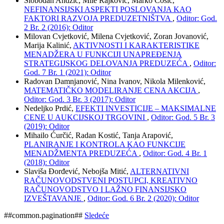
Slobodan Andžić, Mile Rajković, Marko Ćosić,
NEFINANSIJSKI ASPEKTI POSLOVANJA KAO
FAKTORI RAZVOJA PREDUZETNIŠTVA
,
Oditor: God.
2 Br. 2 (2016): Oditor
Milovan Cvjetković, Milena Cvjetković, Zoran Jovanović,
Marija Kalinić,
AKTIVNOSTI I KARAKTERISTIKE
MENADŽERA U FUNKCIJI UNAPREĐENJA
STRATEGIJSKOG DELOVANJA PREDUZEĆA
,
Oditor:
God. 7 Br. 1 (2021): Oditor
Radovan Damnjanović, Nina Ivanov, Nikola Milenković,
MATEMATIČKO MODELIRANJE CENA AKCIJA
,
Oditor: God. 3 Br. 3 (2017): Oditor
Nedeljko Prdić,
EFEKTI INVESTICIJE – MAKSIMALNE
CENE U AUKCIJSKOJ TRGOVINI
,
Oditor: God. 5 Br. 3
(2019): Oditor
Mihailo Ćurčić, Radan Kostić, Tanja Arapović,
PLANIRANJE I KONTROLA KAO FUNKCIJE
MENADŽMENTA PREDUZEĆA
,
Oditor: God. 4 Br. 1
(2018): Oditor
Slaviša Đorđević, Nebojša Mitić,
ALTERNATIVNI
RAČUNOVODSTVENI POSTUPCI, KREATIVNO
RAČUNOVODSTVO I LAŽNO FINANSIJSKO
IZVEŠTAVANJE
,
Oditor: God. 6 Br. 2 (2020): Oditor
##common.pagination##
Sledeće