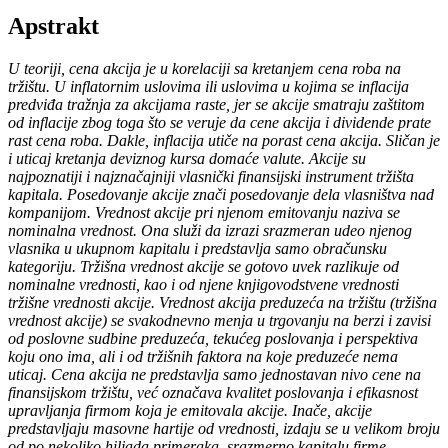
Apstrakt
U teoriji, cena akcija je u korelaciji sa kretanjem cena roba na
tržištu. U inflatornim uslovima ili uslovima u kojima se inflacija
predviđa tražnja za akcijama raste, jer se akcije smatraju zaštitom
od inflacije zbog toga što se veruje da cene akcija i dividende prate
rast cena roba. Dakle, inflacija utiče na porast cena akcija. Sličan je
i uticaj kretanja deviznog kursa domaće valute. Akcije su
najpoznatiji i najznačajniji vlasnički finansijski instrument tržišta
kapitala. Posedovanje akcije znači posedovanje dela vlasništva nad
kompanijom. Vrednost akcije pri njenom emitovanju naziva se
nominalna vrednost. Ona služi da izrazi srazmeran udeo njenog
vlasnika u ukupnom kapitalu i predstavlјa samo obračunsku
kategoriju. Tržišna vrednost akcije se gotovo uvek razlikuje od
nominalne vrednosti, kao i od njene knjigovodstvene vrednosti
tržišne vrednosti akcije. Vrednost akcija preduzeća na tržištu (tržišna
vrednost akcije) se svakodnevno menja u trgovanju na berzi i zavisi
od poslovne sudbine preduzeća, tekućeg poslovanja i perspektiva
koju ono ima, ali i od tržišnih faktora na koje preduzeće nema
uticaj. Cena akcija ne predstavlјa samo jednostavan nivo cene na
finansijskom tržištu, već označava kvalitet poslovanja i efikasnost
upravlјanja firmom koja je emitovala akcije. Inače, akcije
predstavlјaju masovne hartije od vrednosti, izdaju se u velikom broju
od po nekoliko hilјada primeraka, srazmerno kapitalu firme,