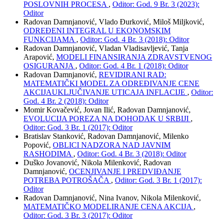
POSLOVNIH PROCESA
,
Oditor: God. 9 Br. 3 (2023):
Oditor
Radovan Damnjanović, Vlado Đurković, Miloš Miljković,
ODREĐENI INTEGRAL U EKONOMSKIM
FUNKCIJAMA
,
Oditor: God. 4 Br. 3 (2018): Oditor
Radovan Damnjanović, Vladan Vladisavljević, Tanja
Arapović,
MODELI FINANSIRANJA ZDRAVSTVENOG
OSIGURANJA
,
Oditor: God. 4 Br. 1 (2018): Oditor
Radovan Damnjanović,
REVIDIRANI RAD:
MATEMATIČKI MODEL ZA ODREĐIVANJE CENE
AKCIJAUKLJUČIVANJE UTICAJA INFLACIJE
,
Oditor:
God. 4 Br. 2 (2018): Oditor
Momir Kovačević, Jovan Ilić, Radovan Damnjanović,
EVOLUCIJA POREZA NA DOHODAK U SRBIJI
,
Oditor: God. 3 Br. 1 (2017): Oditor
Bratislav Stanković, Radovan Damnjanović, Milenko
Popović,
OBLICI NADZORA NAD JAVNIM
RASHODIMA
,
Oditor: God. 4 Br. 3 (2018): Oditor
Duško Jovanović, Nikola Milenković, Radovan
Damnjanović,
OCENJIVANJE I PREDVIĐANJE
POTREBA POTROŠAČA
,
Oditor: God. 3 Br. 1 (2017):
Oditor
Radovan Damnjanović, Nina Ivanov, Nikola Milenković,
MATEMATIČKO MODELIRANJE CENA AKCIJA
,
Oditor: God. 3 Br. 3 (2017): Oditor