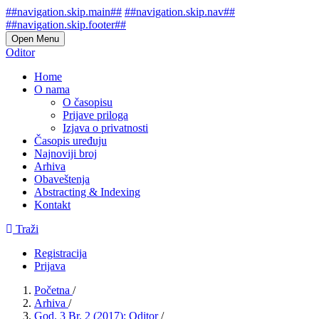
##navigation.skip.main##
##navigation.skip.nav##
##navigation.skip.footer##
Open Menu
Oditor
Home
O nama
O časopisu
Prijave priloga
Izjava o privatnosti
Časopis uređuju
Najnoviji broj
Arhiva
Obaveštenja
Abstracting & Indexing
Kontakt
Traži
Registracija
Prijava
Početna
/
Arhiva
/
God. 3 Br. 2 (2017): Oditor
/