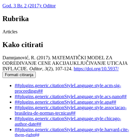
God. 3 Br. 2 (2017): Oditor
Rubrika
Articles
Kako citirati
Damnjanović, R. (2017). MATEMATIČKI MODEL ZA
ODREĐIVANJE CENE AKCIJAUKLJUČIVANJE UTICAJA
INFLACIJE.
Oditor
,
3
(2), 107-124.
https://doi.org/10.5937/
Formati citiranja
##plugins.generic.citationStyleLanguage.style.acm-sig-
proceedings##
##plugins.generic.citationStyleLanguage.style.acs-nano##
##plugins.generic.citationStyleLanguage.style.apa##
##plugins.generic.citationStyleLanguage.style.associacao-
brasileira-de-normas-tecnicas##
##plugins.generic.citationStyleLanguage.style.chicago-
author-date##
##plugins.generic.citationStyleLanguage.style.harvard-cite-
them-right##