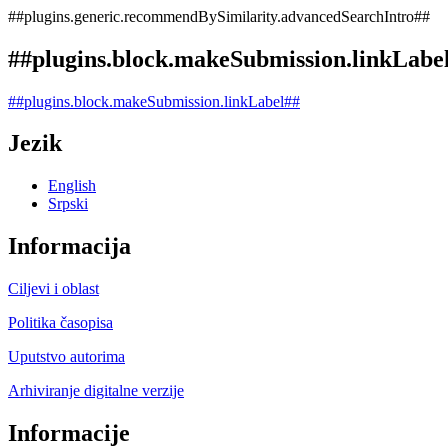
##plugins.generic.recommendBySimilarity.advancedSearchIntro##
##plugins.block.makeSubmission.linkLabe
##plugins.block.makeSubmission.linkLabel##
Jezik
English
Srpski
Informacija
Ciljevi i oblast
Politika časopisa
Uputstvo autorima
Arhiviranje digitalne verzije
Informacije